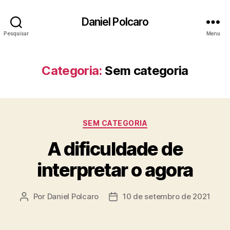
Daniel Polcaro
Pesquisar
Menu
Categoria:
Sem categoria
Categorias
SEM CATEGORIA
A dificuldade de
interpretar o agora
Por
Daniel Polcaro
10 de setembro de 2021
Autor
Data
do
de
post
publicação